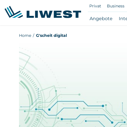
Privat
Business
Subna
Angebote
Int
Ange
öffne
Zum
Home
G'scheit digital
/
Hauptinhalt
schli
springen