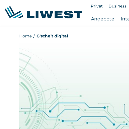
Privat
Business
Subna
Angebote
Int
Ange
öffne
Zum
Home
G'scheit digital
/
Hauptinhalt
schli
springen