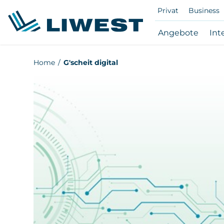
Privat
Business
Subna
Angebote
Int
Ange
öffne
Zum
Home
G'scheit digital
/
Hauptinhalt
schli
springen