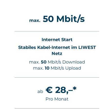
/s
50 Mbit/s
max.
Internet Start
IWEST
Stabiles Kabel-Internet im LIWEST
M
Netz
ad
max.
50
Mbit/s Download
max.
10
Mbit/s Upload
€ 28,–*
ab
Pro Monat