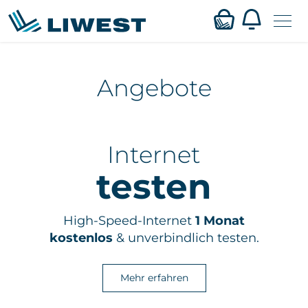
Zum
Angebote
Mein LIWEST
Hauptinhalt
springen
Webmail
Internet
Privat
testen
Business
High-Speed-Internet
1 Monat
Verfügbarkeit
kostenlos
& unverbindlich testen.
Service
Mehr erfahren
Karriere