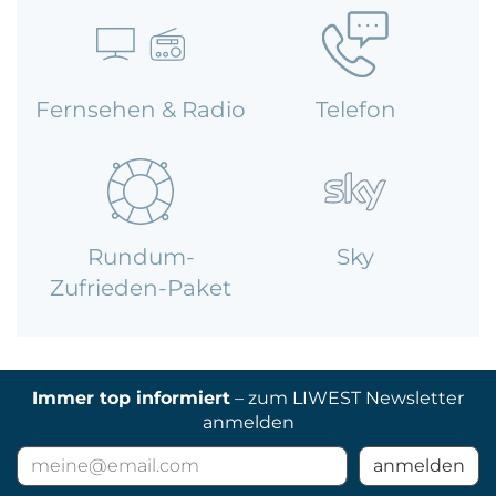
Kontakt
Fernsehen & Radio
Telefon
Rundum-
Sky
Zufrieden-Paket
Immer top informiert
– zum LIWEST Newsletter
anmelden
E-
anmelden
Mail