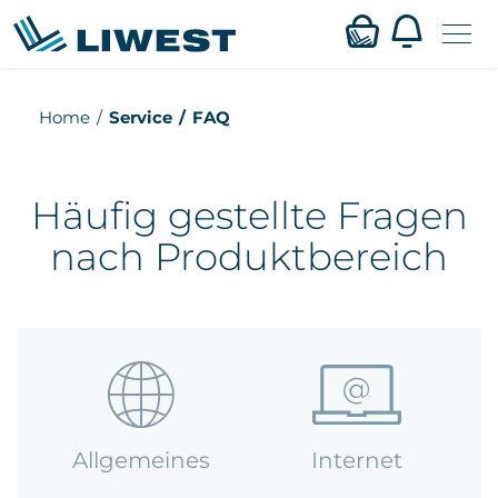
Zum
Home
Service
FAQ
Mein LIWEST
Hauptinhalt
springen
Webmail
Häufig gestellte Fragen
nach Produktbereich
Privat
Business
Verfügbarkeit
Service
Allgemeines
Internet
Karriere