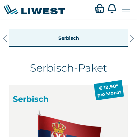
Zum
Mein LIWEST
Serbisch
Hauptinhalt
springen
Webmail
Serbisch-Paket
Privat
Business
€ 19,90*
pro Monat
Serbisch
Verfügbarkeit
Service
Karriere