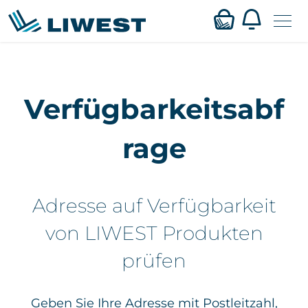
Zum
Mein LIWEST
Hauptinhalt
Verfügbarkeitsabf
springen
Webmail
rage
Privat
Business
Adresse auf Verfügbarkeit
Verfügbarkeit
von LIWEST Produkten
prüfen
Service
Karriere
Geben Sie Ihre Adresse mit Postleitzahl,