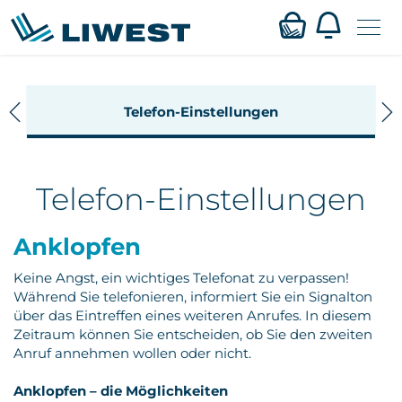
Zum
Mein LIWEST
Telefon-Einstellungen
Hauptinhalt
springen
Webmail
Telefon-Einstellungen
Privat
Anklopfen
Business
Keine Angst, ein wichtiges Telefonat zu verpassen!
Verfügbarkeit
Während Sie telefonieren, informiert Sie ein Signalton
über das Eintreffen eines weiteren Anrufes. In diesem
Zeitraum können Sie entscheiden, ob Sie den zweiten
Service
Anruf annehmen wollen oder nicht.
Karriere
Anklopfen – die Möglichkeiten