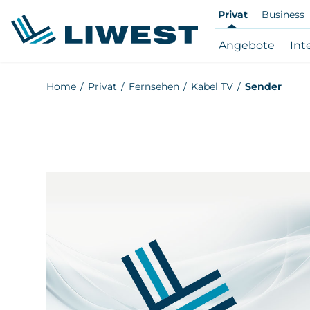
Privat
Business
Subna
Angebote
Int
Ange
öffne
Zum
Home
Privat
Fernsehen
Kabel TV
Sender
/
Hauptinhalt
schli
springen