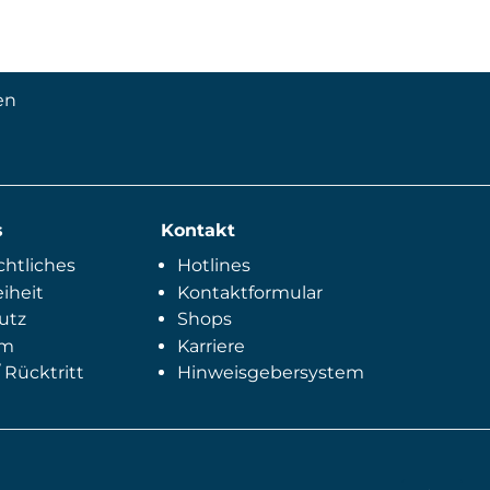
en
s
Kontakt
htliches
Hotlines
eiheit
Kontaktformular
utz
Shops
um
Karriere
 Rücktritt
Hinweisgebersystem