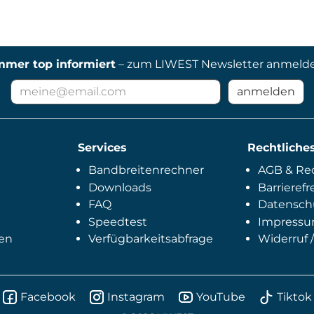
mmer top informiert
– zum LIWEST Newsletter anmeld
E-
anmelden
Mail
Adresse
für
Services
Newsletter
Rechtliche
Bandbreitenrechner
AGB & Rec
Downloads
Barrierefr
FAQ
Datensch
Speedtest
Impress
en
Verfügbarkeitsabfrage
Widerruf /
Facebook
Instagram
YouTube
Tiktok