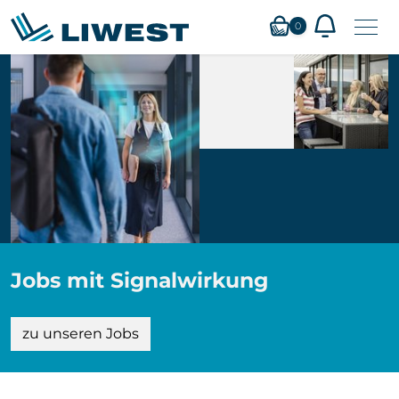
Zum
0
Hauptinhalt
springen
Mein LIWEST
Webmail
Privat
Business
Jobs mit Signalwirkung
Verfügbarkeit
zu unseren Jobs
Service