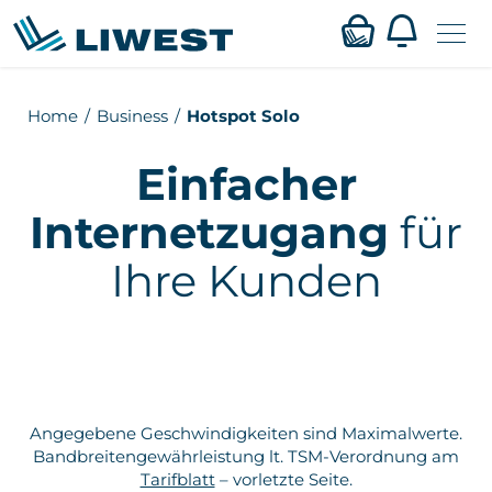
Zum
Home
Business
Hotspot Solo
Mein LIWEST
Hauptinhalt
springen
Einfacher
Webmail
Internetzugang
für
Privat
Ihre Kunden
Business
Verfügbarkeit
Service
Angegebene Geschwindigkeiten sind Maximalwerte.
Bandbreitengewährleistung lt. TSM-Verordnung am
Karriere
Tarifblatt
– vorletzte Seite.