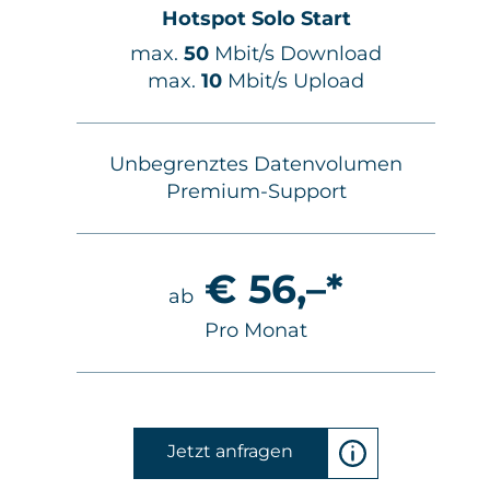
Hotspot Solo Start
load
max.
50
Mbit/s Download
d
max.
10
Mbit/s Upload
umen
Unbegrenztes Datenvolumen
U
Premium-Support
€ 56,–*
ab
Pro Monat
Jetzt anfragen