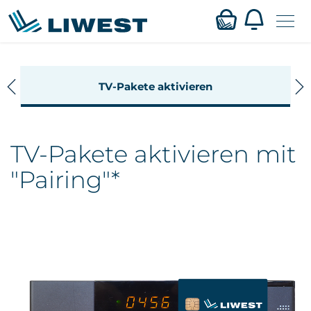
Zum
Mein LIWEST
TV-Pakete aktivieren
Hauptinhalt
springen
Webmail
TV-Pakete aktivieren mit
Privat
"Pairing"*
Business
Verfügbarkeit
Service
Karriere