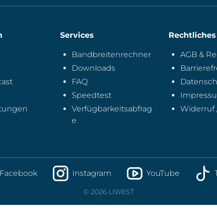
Adresse
für
Newsletter
n
Services
Rechtliches
Bandbreitenrechner
AGB & Re
Downloads
Barrierefr
ast
FAQ
Datensch
Speedtest
Impress
ltungen
Verfügbarkeitsabfrag
Widerruf 
e
Facebook
Instagram
YouTube
© 2026 LIWEST