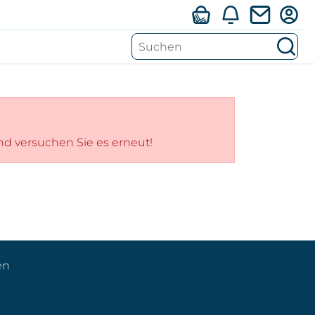
S
Such
und versuchen Sie es erneut!
en