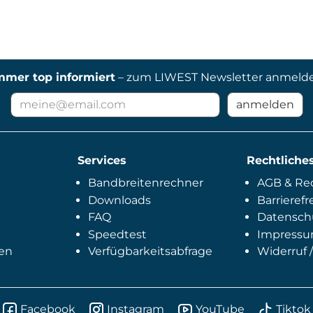
mmer top informiert
– zum LIWEST Newsletter anmeld
E-
anmelden
Mail
Adresse
für
Services
Newsletter
Rechtliche
Bandbreitenrechner
AGB & Rec
Downloads
Barrierefr
FAQ
Datensch
Speedtest
Impress
en
Verfügbarkeitsabfrage
Widerruf /
Facebook
Instagram
YouTube
Tiktok