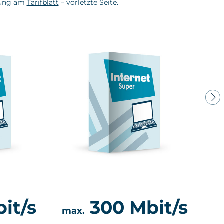
nung am
Tarifblatt
– vorletzte Seite.
Kontakt
it/s
300 Mbit/s
max.
ma