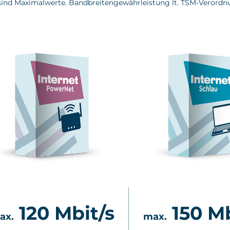
ind Maximalwerte. Bandbreitengewährleistung lt. TSM-Verord
120 Mbit/s
150 Mb
ax.
max.