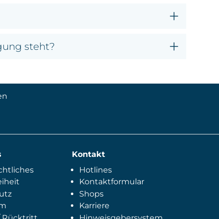
ügung steht?
en
s
Kontakt
htliches
Hotlines
eiheit
Kontaktformular
utz
Shops
um
Karriere
 Rücktritt
Hinweisgebersystem