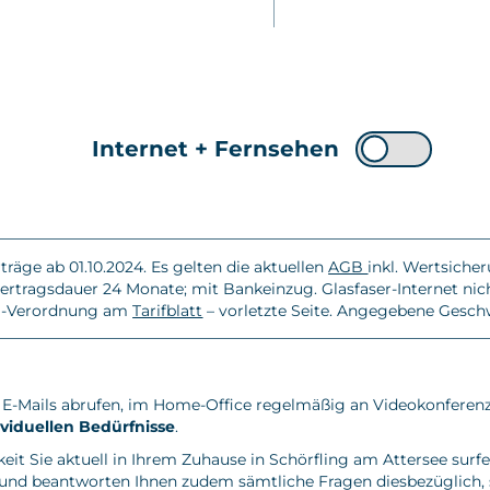
Internet + Fernsehen
räge ab 01.10.2024. Es gelten die aktuellen
AGB
inkl. Wertsiche
rtragsdauer 24 Monate; mit Bankeinzug. Glasfaser-Internet nich
SM-Verordnung am
Tarifblatt
– vorletzte Seite. Angegebene Gesch
re E-Mails abrufen, im Home-Office regelmäßig an Videokonfere
ividuellen Bedürfnisse
.
eit Sie aktuell in Ihrem Zuhause in Schörfling am Attersee sur
h und beantworten Ihnen zudem sämtliche Fragen diesbezüglich,