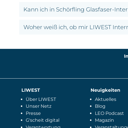
Kann ich in Schörfling Glasfaser-Inte
Woher weiß ich, ob mir LIWEST Inter
I
LIWEST
Neuigkeiten
Über LIWEST
Aktuelles
Unser Netz
Blog
Presse
LEO Podcast
G'scheit digital
Magazin
Verantwortung
Veranstaltung