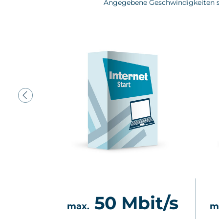
Angegebene Geschwindigkeiten s
bit/s
50 Mbit/s
max.
m