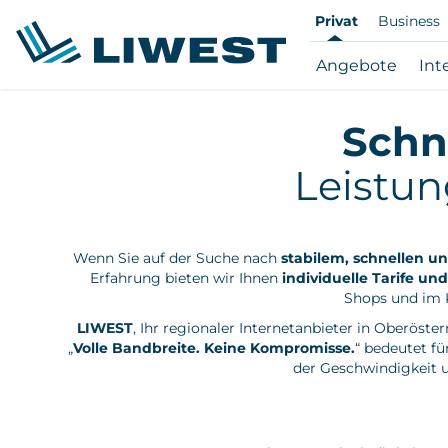
Zum
Privat
Business
Hauptinhalt
springen
Subna
Angebote
Int
Ange
öffne
Schne
/
schli
Leistun
Wenn Sie auf der Suche nach
stabilem, schnellen un
Erfahrung bieten wir Ihnen
individuelle Tarife u
Shops und im K
LIWEST
, Ihr regionaler Internetanbieter in Oberöster
„
Volle Bandbreite. Keine Kompromisse.
“ bedeutet f
der Geschwindigkeit u