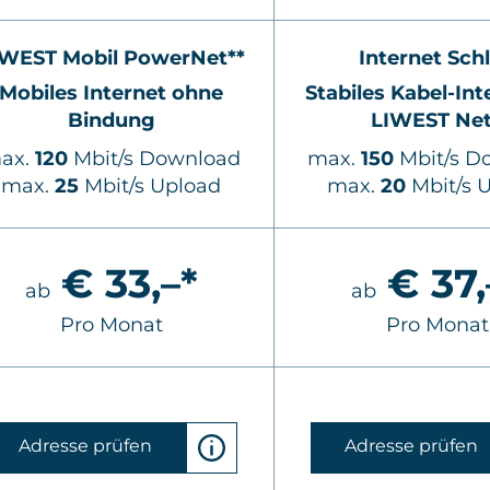
IWEST Mobil PowerNet**
Internet Sch
Mobiles Internet ohne
Stabiles Kabel-Int
Bindung
LIWEST Ne
ax.
120
Mbit/s Download
max.
150
Mbit/s D
max.
25
Mbit/s Upload
max.
20
Mbit/s 
€ 33,–*
€ 37,
ab
ab
Pro Monat
Pro Monat
Adresse prüfen
Adresse prüfen