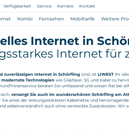
Verfügbarkeit
Service
Karriere
Kontakt
vigation
Subnavigation
Subnavigation
Subnavigation
Subnavigatio
ernet
Kombi
Fernsehen
Mobiltarife
Weitere Pr
bote
Internet
Kombi
Fernsehen
Mobiltarife
n
öffnen
öffnen
öffnen
öffnen
lles Internet in Schö
/
/
/
/
eßen
schließen
schließen
schließen
schließen
gsstarkes Internet für
d zuverlässigen Internet in Schörfling
sind, ist
LIWEST
Ihr ide
nd modernste Technologien
wie Glasfaser, 5G und Kabel zu herv
und*innenservice beraten Sie umfassend und wissen Rat bei allf
reich,
versorgt Sie auch im wunderschönen Schörfling am Atte
ür Sie eines der leistungsstärksten Kabelnetze und hervorragend
nd selbstverständlich auch ohne versteckte Zusatzkosten. Wir sc