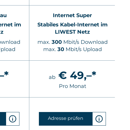
lau
Internet Super
ernet im
Stabiles Kabel-Internet im
St
tz
LIWEST Netz
ownload
max.
300
Mbit/s Download
m
Upload
max.
30
Mbit/s Upload
–*
€ 49,–*
ab
Pro Monat
Adresse prüfen