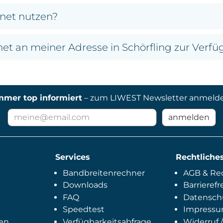
rnet nutzen?
net an meiner Adresse in Schörfling zur Verf
mmer top informiert
– zum LIWEST Newsletter anmeld
E-
anmelden
Mail
Adresse
für
Services
Newsletter
Rechtliche
Bandbreitenrechner
AGB & Rec
Downloads
Barrierefr
FAQ
Datensch
Speedtest
Impress
en
Verfügbarkeitsabfrage
Widerruf /