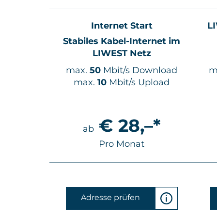
ga+
Internet Start
L
ernet im
Stabiles Kabel-Internet im
tz
LIWEST Netz
Download
max.
50
Mbit/s Download
m
Upload
max.
10
Mbit/s Upload
,–*
€ 28,–*
ab
Pro Monat
Adresse prüfen