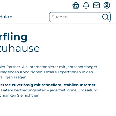
n
Subnavigation
Su
odukte
S
Weitere
Produkte
Mein LIWEST
rfling
öffnen
/
 zuhause
schließen
Webmail
Privat
aler Partner. Als Internetanbieter mit jahrzehntelanger
Business
orragenden Konditionen. Unsere Expert*innen in den
älligen Fragen.
Verfügbarkeit
rsee zuverlässig mit schnellem, stabilen Internet
.
e Datenübertragungsraten – jederzeit, ohne Drosselung
hränken Sie nicht ein!
Service
Karriere