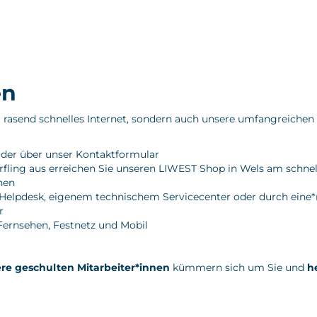
en
r rasend schnelles Internet, sondern auch unsere umfangreichen
 oder über unser Kontaktformular
rfling aus erreichen Sie unseren
LIWEST Shop in Wels
am schnel
nen
elpdesk, eigenem technischem Servicecenter oder durch eine*n T
r
Fernsehen
,
Festnetz
und Mobil
re geschulten Mitarbeiter*innen
kümmern sich um Sie und
h