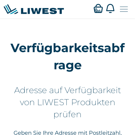
Zum
Mein LIWEST
Hauptinhalt
Verfügbarkeitsabf
springen
Webmail
rage
Privat
Business
Adresse auf Verfügbarkeit
Verfügbarkeit
von LIWEST Produkten
prüfen
Service
Karriere
Geben Sie Ihre Adresse mit Postleitzahl,