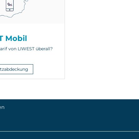
 Mobil
arif von LIWEST überall?
etzabdeckung
en