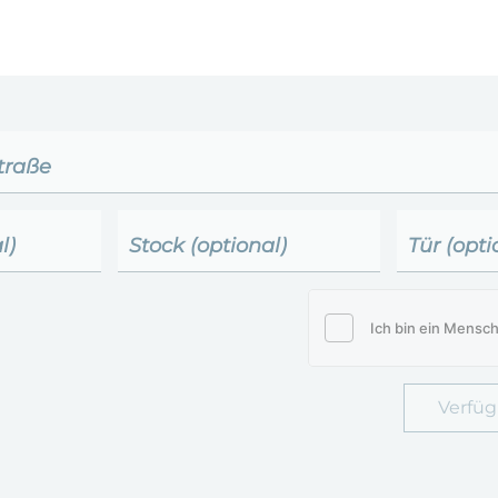
traße
l)
Stock (optional)
Tür (opti