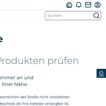
Su
S
Mein LIWEST
e
Webmail
Privat
Produkten prüfen
Business
snummer an und
Verfügbarkeit
 Ihrer Nähe.
Service
rzeichen der Straße nicht verarbeiten.
Karriere
scheid, ob Ihre Adresse versorgbar ist.