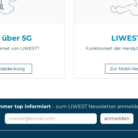
 über 5G
LIWEST
ernet von LIWEST?
Funktioniert der Handyt
zabdeckung
Zur Mobil-N
mmer top informiert
– zum LIWEST Newsletter anmeld
E-
anmelden
Mail
Adresse
für