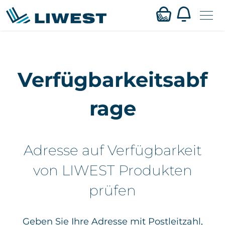
Zum
Mein LIWEST
Hauptinhalt
Verfügbarkeitsabf
springen
Webmail
rage
Privat
Business
Adresse auf Verfügbarkeit
Verfügbarkeit
von LIWEST Produkten
prüfen
Service
Karriere
Geben Sie Ihre Adresse mit Postleitzahl,