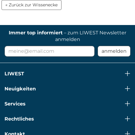
« Zurück zur Wissenecke
Immer top informiert
– zum LIWEST Newsletter
anmelden
E-
anmelden
Mail
Adresse
für
LIWEST
Newsletter
Neuigkeiten
Services
Rechtliches
Kontakt