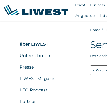
Privat
Business
Subna
Angebote
Int
Ange
öffne
Zum
Home
ü
/
Hauptinhalt
schli
springen
Sen
über LIWEST
Unternehmen
Der Send
Presse
Zurück
LIWEST Magazin
LEO Podcast
Partner