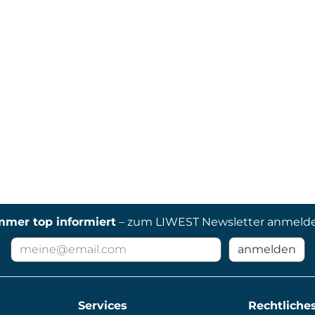
mmer top informiert
– zum LIWEST Newsletter anmeld
E-
anmelden
Mail
Adresse
für
Services
Newsletter
Rechtliche