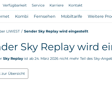
Verfügbarkeit
Service
Karriere
Kontakt
vigation
Subnavigation
Subnavigation
Subnavigation
Subnavigatio
ernet
Kombi
Fernsehen
Mobiltarife
Weitere Pr
bote
Internet
Kombi
Fernsehen
Mobiltarife
n
öffnen
öffnen
öffnen
öffnen
ber LIWEST
Sender Sky Replay wird eingestellt
/
/
/
/
eßen
schließen
schließen
schließen
schließen
der Sky Replay wird ei
er
Sky Replay
ist ab 24. März 2026 nicht mehr Teil des Sky-Angeb
 zur Übersicht