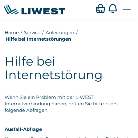
Zum
Home
Service
Anleitungen
Mein LIWEST
Hauptinhalt
Hilfe bei Internetstörungen
springen
Webmail
Hilfe bei
Privat
Internetstörung
Business
Wenn Sie ein Problem mit der LIWEST
Verfügbarkeit
Internetverbindung haben, prüfen Sie bitte zuerst
folgende Abfragen:
Service
Ausfall-Abfrage
Karriere