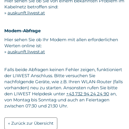
Hier sehen Sie ob Sie von einem bekannten Problem im
Kabelnetz betroffen sind:
Kontakt
»
auskunft.liwest.at
Modem-Abfrage
Hier sehen Sie ob Ihr Modem mit allen erforderlichen
Werten online ist:
»
auskunft.liwest.at
Falls beide Abfragen keinen Fehler zeigen, funktioniert
der LIWEST Anschluss. Bitte versuchen Sie
nachfolgende Geräte, wie z.B. Ihren WLAN-Router (falls
vorhanden) neu zu starten. Ansonsten rufen Sie bitte
den LIWEST Helpdesk unter
+43 732 94 24 24 90
an,
von Montag bis Sonntag und auch an Feiertagen
zwischen 07:30 und 21:30 Uhr.
Zurück zur Übersicht