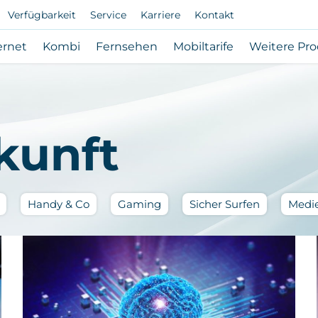
Verfügbarkeit
Service
Karriere
Kontakt
vigation
Subnavigation
Subnavigation
Subnavigation
Subnavigatio
ernet
Kombi
Fernsehen
Mobiltarife
Weitere Pr
bote
Internet
Kombi
Fernsehen
Mobiltarife
n
öffnen
öffnen
öffnen
öffnen
/
/
/
/
eßen
schließen
schließen
schließen
schließen
kunft
Schlagwort:
Schlagwort:
Schlagwort:
Schla
Handy & Co
Gaming
Sicher Surfen
Medi