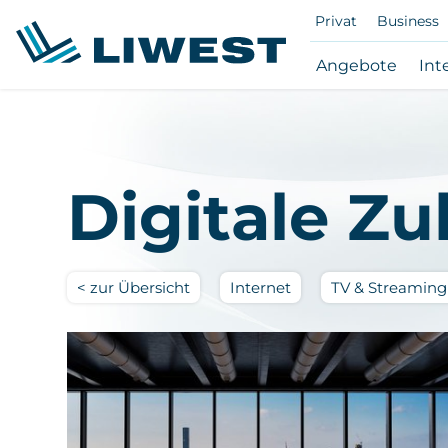
Privat
Business
Subna
Angebote
Int
Ange
öffne
Zum
/
Hauptinhalt
schli
springen
Digitale Zu
Schlagwort:
Schlagwort:
Schlagwort:
< zur Übersicht
Internet
TV & Streaming